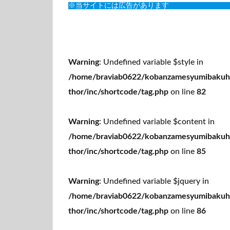
※当サイトには広告があります
Warning
: Undefined variable $style in
/home/braviab0622/kobanzamesyumibakuha
thor/inc/shortcode/tag.php
on line
82
Warning
: Undefined variable $content in
/home/braviab0622/kobanzamesyumibakuha
thor/inc/shortcode/tag.php
on line
85
Warning
: Undefined variable $jquery in
/home/braviab0622/kobanzamesyumibakuha
thor/inc/shortcode/tag.php
on line
86