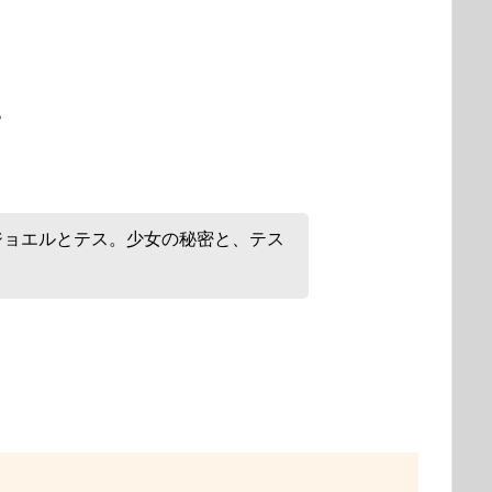
？
ジョエルとテス。少女の秘密と、テス