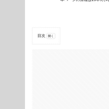
目次
1
２
話
ス
ト
ー
リ
ー
2
２
話
で
わ