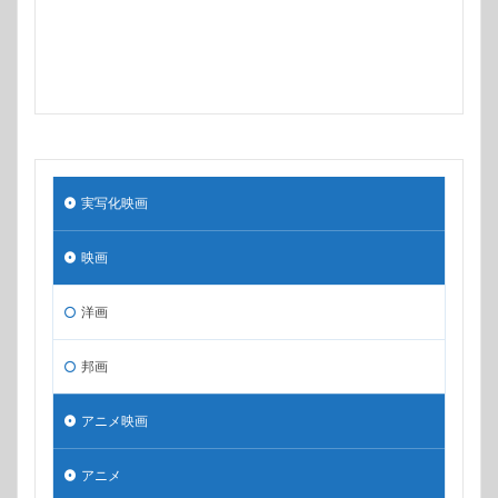
実写化映画
映画
洋画
邦画
アニメ映画
アニメ