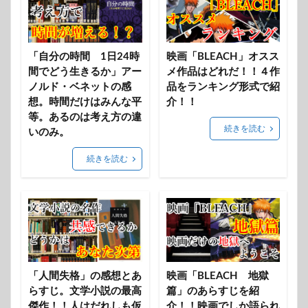
「自分の時間 1日24時
映画「BLEACH」オスス
間でどう生きるか」アー
メ作品はどれだ！！４作
ノルド・ベネットの感
品をランキング形式で紹
想。時間だけはみんな平
介！！
等。あるのは考え方の違
続きを読む
いのみ。
続きを読む
「人間失格」の感想とあ
映画「BLEACH 地獄
らすじ。文学小説の最高
篇」のあらすじを紹
傑作！！人はだれしも仮
介！！映画でしか語られ