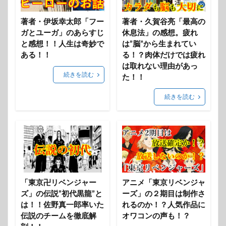
著者・伊坂幸太郎「フー
著者・久賀谷亮「最高の
ガとユーガ」のあらすじ
休息法」の感想。疲れ
と感想！！人生は奇妙で
は”脳”から生まれてい
ある！！
る！？肉体だけでは疲れ
は取れない理由があっ
続きを読む
た！！
続きを読む
「東京卍リベンジャー
アニメ「東京リベンジャ
ズ」の伝説”初代黒龍”と
ーズ」の２期目は制作さ
は！！佐野真一郎率いた
れるのか！？人気作品に
伝説のチームを徹底解
オワコンの声も！？