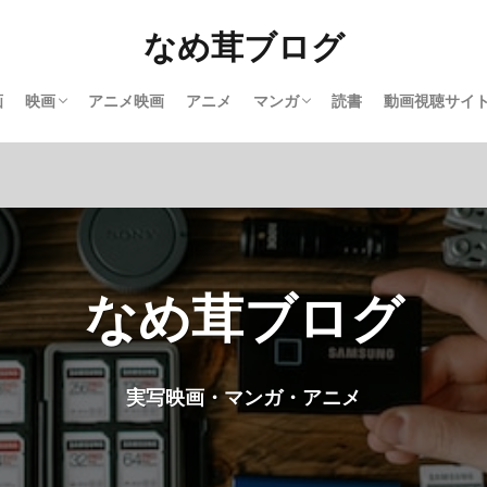
なめ茸ブログ
画
映画
アニメ映画
アニメ
マンガ
読書
動画視聴サイ
洋画
邦画
完結マンガ紹介
実写映画化マンガ
【U－NEXT
なめ茸ブログ
実写映画・マンガ・アニメ