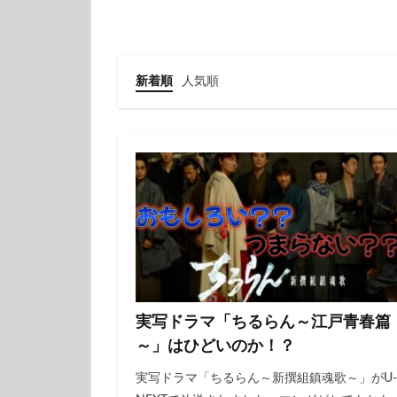
新着順
人気順
実写ドラマ「ちるらん～江戸青春篇
～」はひどいのか！？
実写ドラマ「ちるらん～新撰組鎮魂歌～」がU-