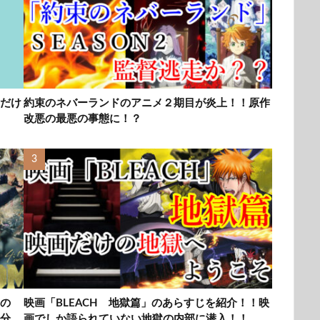
だけ
約束のネバーランドのアニメ２期目が炎上！！原作
改悪の最悪の事態に！？
の
映画「BLEACH 地獄篇」のあらすじを紹介！！映
分
画でしか語られていない地獄の内部に潜入！！