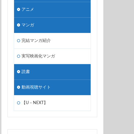
アニメ
マンガ
完結マンガ紹介
実写映画化マンガ
読書
動画視聴サイト
【U－NEXT】