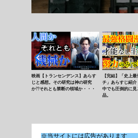
ンス】あらす
【完結】「史上最強の弟子ケンイ
漫画「片田舎のお
は神の研究
チ」あらすじ紹介！！格闘漫画の
なる」のあらすじ
の領域か・・・
中でも圧倒的に見ごたえがある作
のぼりおっさん始
品。
※当サイトには広告があります