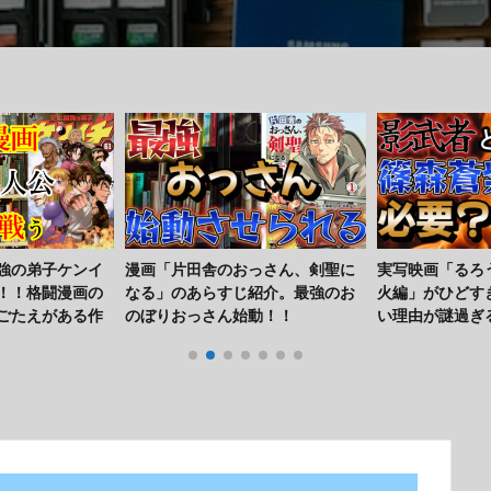
っさん、剣聖に
実写映画「るろうに剣心 京都大
映画「東京リベ
紹介。最強のお
火編」がひどすぎる！？評価が高
編は波乱だらけ
動！！
い理由が謎過ぎる？？
に改変しなけれ
は！！