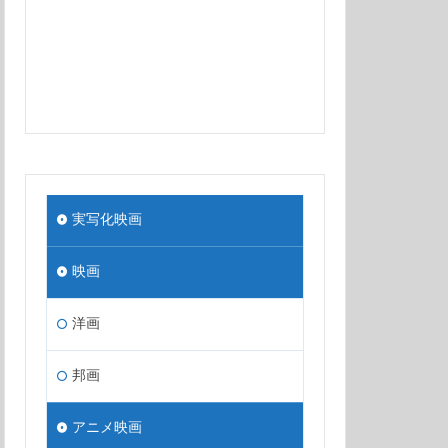
実写化映画
映画
洋画
邦画
アニメ映画