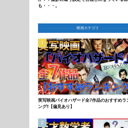
も・・・。
映画カテゴリ
実写映画バイオハザード全7作品のおすすめラ
ング‼【偏見あり】