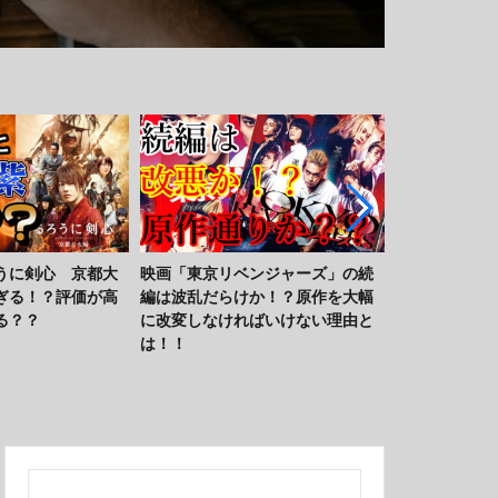
ンジャーズ」の続
映画「アンチャーテッド」のあら
「るろうに剣
か！？原作を大幅
すじと感想。若き日のネイサンと
人公・緋村剣
ばいけない理由と
サリーに出会える！！
り抜刀斎