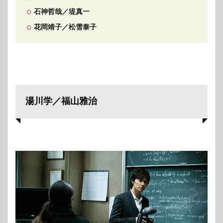
石神哲哉／堤真一
花岡靖子／松雪泰子
湯川学／福山雅治