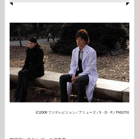
(C)2008 フジテレビジョン／アミューズ／S・D・P／FNS27社