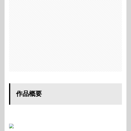
すじ
3
キャ
スト
3.1
湯川
学／
福山
雅治
3.2
内海
薫／
柴咲
コウ
3.3
作品概要
石神
哲哉
／堤
真一
3.4
花岡