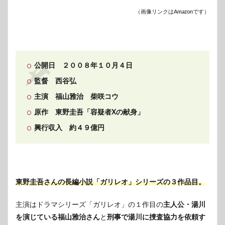
靖子
（画像リンクはAmazonです）
／松
雪泰
子
4
スト
公開日 ２００８年１０月４日
ーリ
ー展
監督 西谷弘
開
主演 福山雅治 柴咲コウ
5
感想
原作 東野圭吾「容疑者Xの献身」
6
興行収入 約４９億円
まと
め
東野圭吾さんの長編小説「ガリレオ」シリーズの３作品目。
主演はドラマシリーズ「ガリレオ」の１作目の
主人公・湯川
を演じている福山雅治さん
と
刑事で湯川に捜査協力を依頼す