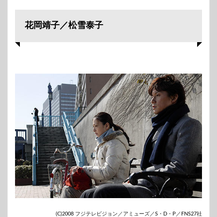
花岡靖子／松雪泰子
(C)2008 フジテレビジョン／アミューズ／S・D・P／FNS27社