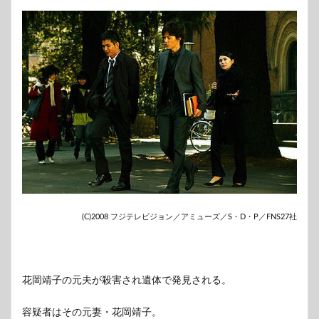
(C)2008 フジテレビジョン／アミューズ／S・D・P／FNS27社
花岡靖子の元夫が殺害され遺体で発見される。
容疑者はその元妻・花岡靖子。