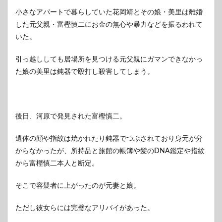
小さなアパートで暮らしていた花岡靖とその娘・美里は離婚
した元父親・富樫慎二にお金の無心や暴力などを振るわれて
いた。
引っ越ししても居場所を見つける元父親にガマンできなかっ
た娘の美里は鈍器で殴打し殺害してしまう。
後日、河原で発見された富樫慎二。
遺体の顔や指紋は焼かれたり鈍器でつぶされており身元が分
からなかったが、所持品と旅館の帳簿や髪のDNA鑑定や指紋
から富樫慎二本人と断定。
そこで容疑者に上がったのが元妻と娘。
ただし彼女らには完璧なアリバイがあった。