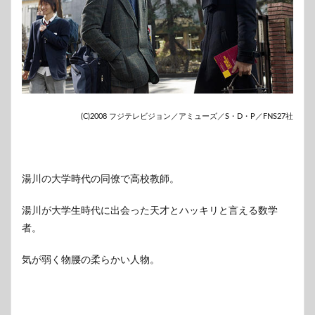
(C)2008 フジテレビジョン／アミューズ／S・D・P／FNS27社
湯川の大学時代の同僚で高校教師。
湯川が大学生時代に出会った天才とハッキリと言える数学
者。
気が弱く物腰の柔らかい人物。