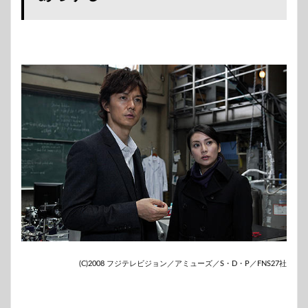
(C)2008 フジテレビジョン／アミューズ／S・D・P／FNS27社