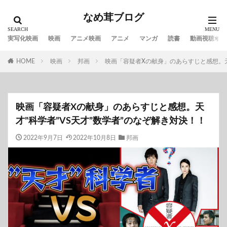
なめ茸ブログ
実写化映画
映画
アニメ映画
アニメ
マンガ
読書
動画視聴サイ
HOME
映画
邦画
映画「容疑者Xの献身」のあらすじと感想。天
映画「容疑者Xの献身」のあらすじと感想。天
才”科学者”VS天才”数学者”のなぞ解き対決！！
2022年9月7日
2022年10月8日
邦画