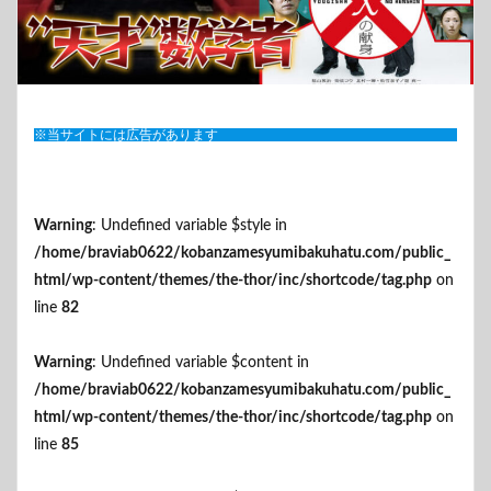
※当サイトには広告があります
Warning
: Undefined variable $style in
/home/braviab0622/kobanzamesyumibakuhatu.com/public_
html/wp-content/themes/the-thor/inc/shortcode/tag.php
on
line
82
Warning
: Undefined variable $content in
/home/braviab0622/kobanzamesyumibakuhatu.com/public_
html/wp-content/themes/the-thor/inc/shortcode/tag.php
on
line
85