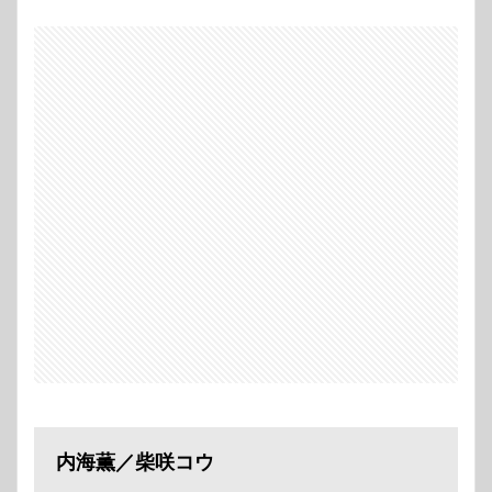
内海薫／柴咲コウ