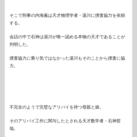
そこで刑事の内海薫は天才物理学者・湯川に捜査協力を依頼
する。
会話の中で石神は湯川が唯一認める本物の天才であることが
判明した。
捜査協力に乗り気ではなかった湯川もそのことから捜査に協
力。
不完全のようで完璧なアリバイを持つ母親と娘。
そのアリバイ工作に関与したとされる天才数学者・石神哲
哉。