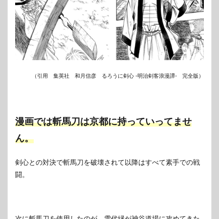
（引用 集英社 和月信彦 るろうに剣心 -明治剣客浪漫譚- 完全版）
漫画では斬馬刀は京都に持っていってませ
ん。
剣心との対決で斬馬刀を破壊されて以降はすべて素手での戦
闘。