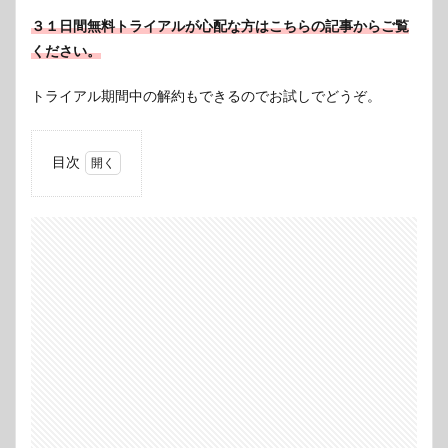
３１日間無料トライアルが心配な方はこちらの記事からご覧
ください。
トライアル期間中の解約もできるのでお試しでどうぞ。
目次
1
冒頭
の
志々
雄真
実と
斎藤
一の
初の
対峙
2
相楽
左之
助と