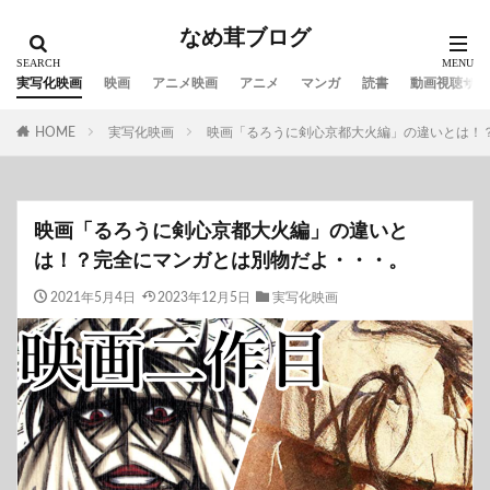
なめ茸ブログ
実写化映画
映画
アニメ映画
アニメ
マンガ
読書
動画視聴サイ
HOME
実写化映画
映画「るろうに剣心京都大火編」の違いとは！
映画「るろうに剣心京都大火編」の違いと
は！？完全にマンガとは別物だよ・・・。
2021年5月4日
2023年12月5日
実写化映画