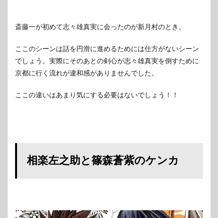
佐之
助が
斬馬
斎藤一が初めて志々雄真実に会ったのが新月村のとき。
刀を
持っ
て京
ここのシーンは話を円滑に進めるためには仕方がないシーン
都に
でしょう。実際にそのあとの剣心が志々雄真実を倒すために
行っ
京都に行く流れが違和感がありませんでした。
た
6
ここの違いはあまり気にする必要はないでしょう！！
志々
雄真
実の
影武
者
7
相楽左之助と篠森蒼紫のケンカ
剣
心・
左之
助・
斎藤
一は
京都