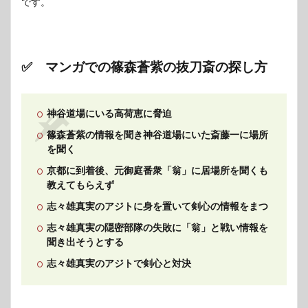
が乗
です。
り込
んで
いる
10
✅ マンガでの篠森蒼紫の抜刀斎の探し方
まと
め
神谷道場にいる高荷恵に脅迫
篠森蒼紫の情報を聞き神谷道場にいた斎藤一に場所
を聞く
京都に到着後、元御庭番衆「翁」に居場所を聞くも
教えてもらえず
志々雄真実のアジトに身を置いて剣心の情報をまつ
志々雄真実の隠密部隊の失敗に「翁」と戦い情報を
聞き出そうとする
志々雄真実のアジトで剣心と対決