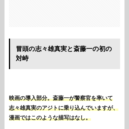
篠森
蒼紫
のケ
ンカ
3
斎藤
一と
相楽
冒頭の志々雄真実と斎藤一の初の
左之
助の
対峙
カラ
ミは
一切
なし
4
新月
村に
映画の導入部分。
斎藤一が警察官を率いて
尖角
が出
志々雄真実のアジトに乗り込んでいますが、
てこ
ない
漫画ではこのような描写はなし。
5