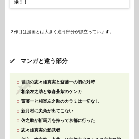
場！！
２作目は漫画とは大きく違う部分が際立っています。
✅ マンガと違う部分
冒頭の志々雄真実と斎藤一の初の対峙
相楽左之助と篠森蒼紫のケンカ
斎藤一と相楽左之助のカラミは一切なし
新月村に尖角が出てこない
佐之助が斬馬刀を持って京都に行った
志々雄真実の影武者