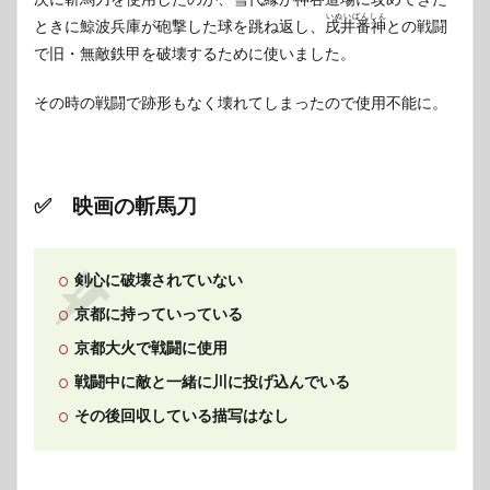
次に斬馬刀を使用したのが、雪代縁が神谷道場に攻めてきた
いぬいばんしん
ときに鯨波兵庫が砲撃した球を跳ね返し、
戌井番神
との戦闘
で旧・無敵鉄甲を破壊するために使いました。
その時の戦闘で跡形もなく壊れてしまったので使用不能に。
✅ 映画の斬馬刀
剣心に破壊されていない
京都に持っていっている
京都大火で戦闘に使用
戦闘中に敵と一緒に川に投げ込んでいる
その後回収している描写はなし