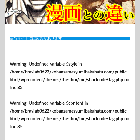
※当サイトには広告があります
Warning
: Undefined variable $style in
/home/braviab0622/kobanzamesyumibakuhatu.com/public_
html/wp-content/themes/the-thor/inc/shortcode/tag.php
on
line
82
Warning
: Undefined variable $content in
/home/braviab0622/kobanzamesyumibakuhatu.com/public_
html/wp-content/themes/the-thor/inc/shortcode/tag.php
on
line
85