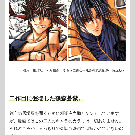
大火
のと
きに
京都
で戦
って
いな
い
8
神谷
薫の
拉致
（引用 集英社 和月信彦 るろうに剣心 -明治剣客浪漫譚- 完全版）
は映
画オ
リジ
ナル
9
二作目に登場した篠森蒼紫。
鉄甲
艦・
剣心の居場所を聞くために相楽左之助とケンカしています
煉獄
に十
が、漫画ではこの二人のキャラのカラミは一切ありません。
本刀
それどころか二人っきりで会話も漫画では描かれていないの
全員