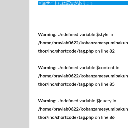
※当サイトには広告があります
Warning
: Undefined variable $style in
/home/braviab0622/kobanzamesyumibakuha
thor/inc/shortcode/tag.php
on line
82
Warning
: Undefined variable $content in
/home/braviab0622/kobanzamesyumibakuha
thor/inc/shortcode/tag.php
on line
85
Warning
: Undefined variable $jquery in
/home/braviab0622/kobanzamesyumibakuha
thor/inc/shortcode/tag.php
on line
86