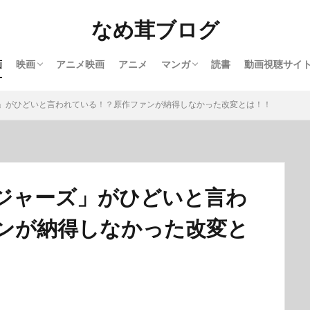
なめ茸ブログ
画
映画
アニメ映画
アニメ
マンガ
読書
動画視聴サイ
洋画
邦画
完結マンガ紹介
実写映画化マンガ
【U－NEXT
」がひどいと言われている！？原作ファンが納得しなかった改変とは！！
ジャーズ」がひどいと言わ
ンが納得しなかった改変と