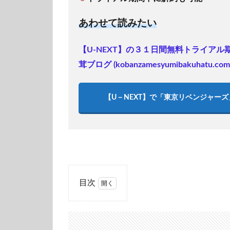
あわせて読みたい
【U-NEXT】の３１日間無料トライア
茸ブログ (kobanzamesyumibakuhatu.com
【U－NEXT】で「東京リベンジャー
目次
1
実
際