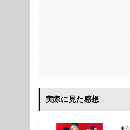
に
見
た
感
想
1.1
実写
映画
とし
て見
たと
き
1.2
マン
ガフ
実際に見た感想
ァン
とし
ての
感想
東
2