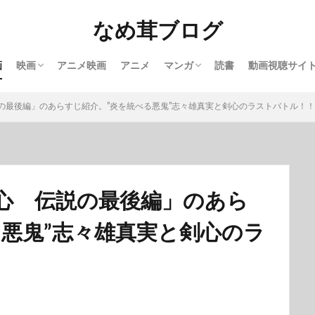
なめ茸ブログ
画
映画
アニメ映画
アニメ
マンガ
読書
動画視聴サイ
洋画
邦画
完結マンガ紹介
実写映画化マンガ
【U－NEXT
の最後編」のあらすじ紹介。”炎を統べる悪鬼”志々雄真実と剣心のラストバトル！！
心 伝説の最後編」のあら
る悪鬼”志々雄真実と剣心のラ