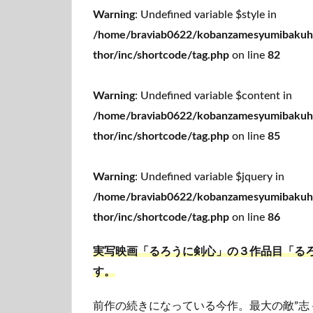
Warning
: Undefined variable $style in
/home/braviab0622/kobanzamesyumibakuha
thor/inc/shortcode/tag.php
on line
82
Warning
: Undefined variable $content in
/home/braviab0622/kobanzamesyumibakuha
thor/inc/shortcode/tag.php
on line
85
Warning
: Undefined variable $jquery in
/home/braviab0622/kobanzamesyumibakuha
thor/inc/shortcode/tag.php
on line
86
実写映画「るろうに剣心」の３作品目「る
す。
前作の続きになっている今作。最大の敵”志