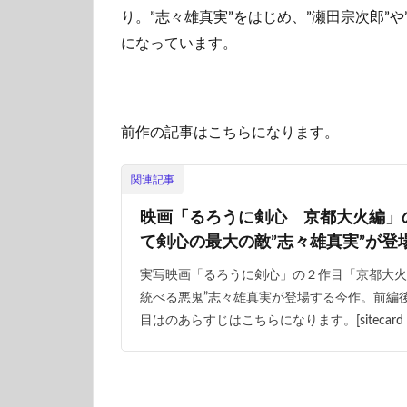
り。”志々雄真実”をはじめ、”瀬田宗次郎”
になっています。
前作の記事はこちらになります。
関連記事
映画「るろうに剣心 京都大火編」
て剣心の最大の敵”志々雄真実”が登
実写映画「るろうに剣心」の２作目「京都大火
統べる悪鬼”志々雄真実が登場する今作。前編
目はのあらすじはこちらになります。[sitecard su