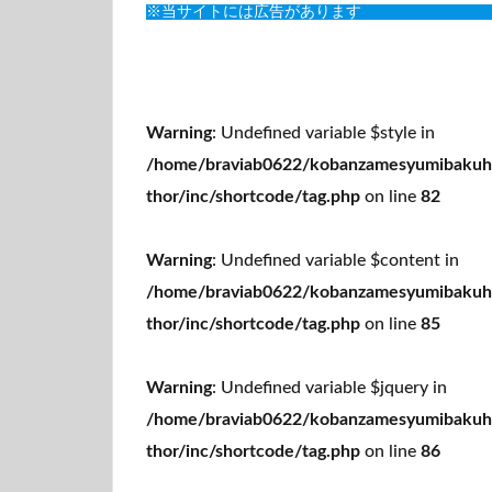
※当サイトには広告があります
Warning
: Undefined variable $style in
/home/braviab0622/kobanzamesyumibakuha
thor/inc/shortcode/tag.php
on line
82
Warning
: Undefined variable $content in
/home/braviab0622/kobanzamesyumibakuha
thor/inc/shortcode/tag.php
on line
85
Warning
: Undefined variable $jquery in
/home/braviab0622/kobanzamesyumibakuha
thor/inc/shortcode/tag.php
on line
86