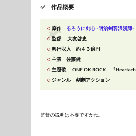
✅ 作品概要
原作
るろうに剣心 -明治剣客浪漫譚-
監督 大友啓史
興行収入 約４３億円
主演 佐藤健
主題歌 ONE OK ROCK 『Heartac
ジャンル 剣劇アクション
監督の説明は不要ですかね。