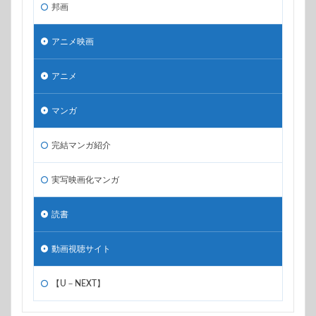
邦画
アニメ映画
アニメ
マンガ
完結マンガ紹介
実写映画化マンガ
読書
動画視聴サイト
【U－NEXT】