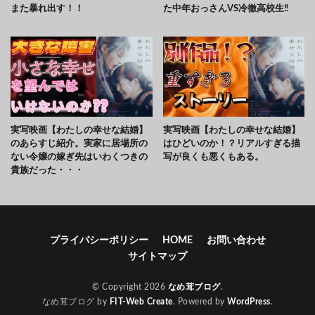
また暴れ出す！！
た中年おっさんVS冷徹高校生‼
実写映画【わたしの幸せな結婚】
実写映画【わたしの幸せな結婚】
のあらすじ紹介。実家に居場所の
はひどいのか！？リアルすぎる描
ない令嬢の嫁ぎ先はいわくつきの
写が良くも悪くもある。
貴族だった・・・
プライバシーポリシー
HOME
お問い合わせ
サイトマップ
© Copyright 2026
なめ茸ブログ
.
なめ茸ブログ by
FIT-Web Create
. Powered by
WordPress
.