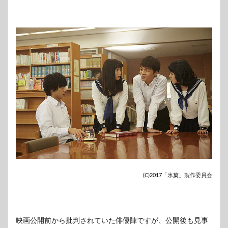
に観
た感
想
5
まと
め
(C)2017「氷菓」製作委員会
映画公開前から批判されていた俳優陣ですが、公開後も見事