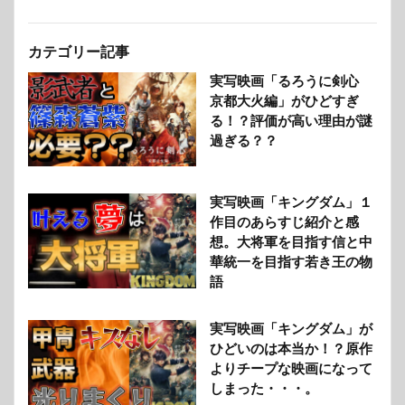
カテゴリー記事
実写映画「るろうに剣心
京都大火編」がひどすぎ
る！？評価が高い理由が謎
過ぎる？？
実写映画「キングダム」１
作目のあらすじ紹介と感
想。大将軍を目指す信と中
華統一を目指す若き王の物
語
実写映画「キングダム」が
ひどいのは本当か！？原作
よりチープな映画になって
しまった・・・。