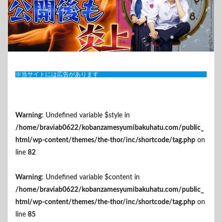
※当サイトには広告があります
Warning
: Undefined variable $style in
/home/braviab0622/kobanzamesyumibakuhatu.com/public_
html/wp-content/themes/the-thor/inc/shortcode/tag.php
on
line
82
Warning
: Undefined variable $content in
/home/braviab0622/kobanzamesyumibakuhatu.com/public_
html/wp-content/themes/the-thor/inc/shortcode/tag.php
on
line
85