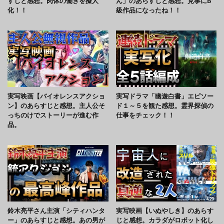
すじと感想。肉体の働きを擬人
ん」のあらすじと感想。見事にB
化！！
級作品になったね！！
実写映画【バイオレンスアクショ
実写ドラマ「幽遊白書」エピソー
ン】のあらすじと感想。主人公そ
ド１～５を観た感想。霊界探偵の
っちのけでストーリーが進む作
仕事をチェック！！
品。
鈴木亮平さん主演「シティハンタ
実写映画【いぬやしき】のあらす
ー」のあらすじと感想。あの男が
じと感想。カラダがロボット化し