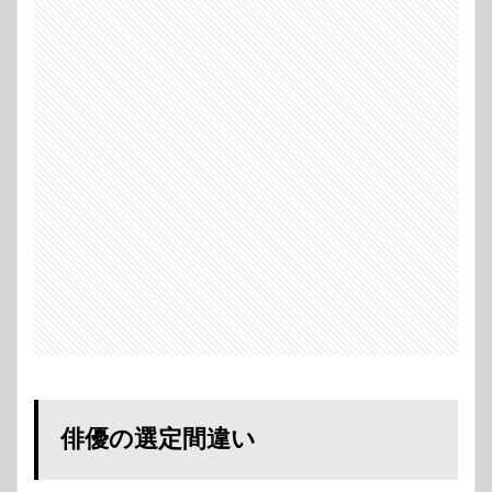
の選
定間
違い
2
スト
ーリ
ーの
後味
が悪
すぎ
る
3
神ア
ニメ
「氷
菓」
との
落差
がひ
どい
俳優の選定間違い
4
実際