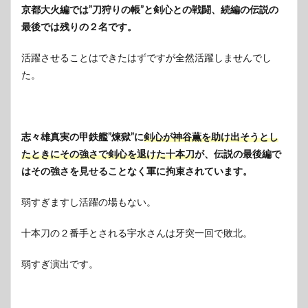
京都大火編では”刀狩りの帳”と剣心との戦闘、続編の伝説の
最後では残りの２名です。
活躍させることはできたはずですが全然活躍しませんでし
た。
志々雄真実の甲鉄艦”煉獄”に
剣心が神谷薫を助け出そうとし
たときにその強さで剣心を退けた十本刀
が、伝説の最後編で
はその強さを見せることなく軍に拘束されています。
弱すぎますし活躍の場もない。
十本刀の２番手とされる宇水さんは牙突一回で敗北。
弱すぎ演出です。