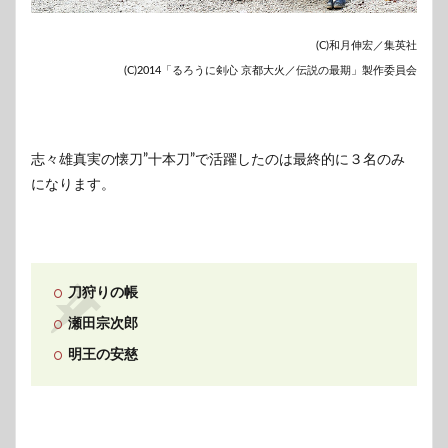
(C)和月伸宏／集英社
(C)2014「るろうに剣心 京都大火／伝説の最期」製作委員会
志々雄真実の懐刀”十本刀”で活躍したのは最終的に３名のみ
になります。
刀狩りの帳
瀬田宗次郎
明王の安慈