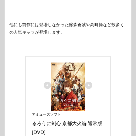
他にも前作には登場しなかった篠森蒼紫や高町操など数多く
の人気キャラが登場します。
アミューズソフト
るろうに剣心 京都大火編 通常版 
[DVD]