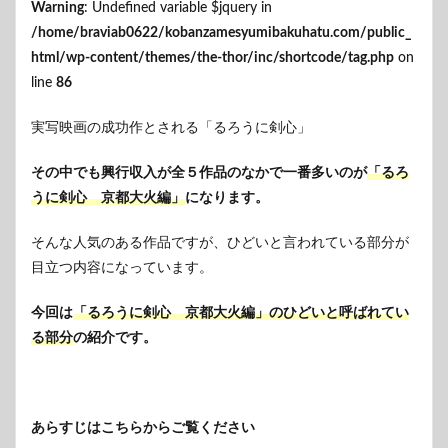
Warning
: Undefined variable $jquery in
/home/braviab0622/kobanzamesyumibakuhatu.com/public_
html/wp-content/themes/the-thor/inc/shortcode/tag.php
on
line
86
実写映画の成功作とされる「るろうに剣心」
その中でも興行収入が全５作品のなかで一番多いのが
「るろ
うに剣心 京都大火編」
になります。
そんな人気のある作品ですが、ひどいと言われている部分が
目立つ内容になっています。
今回は
「るろうに剣心 京都大火編」のひどいと呼ばれてい
る部分
の紹介です。
あらすじはこちらからご覧ください