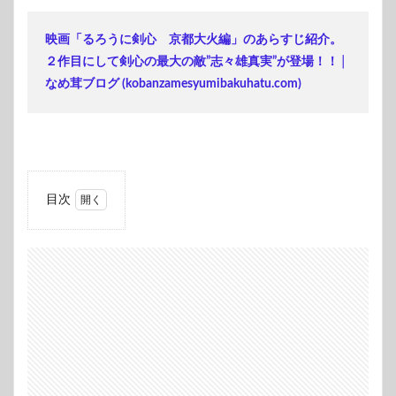
映画「るろうに剣心 京都大火編」のあらすじ紹介。
２作目にして剣心の最大の敵”志々雄真実”が登場！！│
なめ茸ブログ (kobanzamesyumibakuhatu.com)
目次
1
るろ
うに
剣
心
京都
大火
編
2
篠森