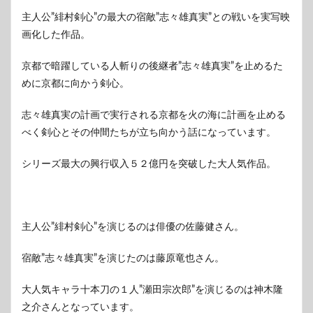
神谷
主人公”緋村剣心”の最大の宿敵”志々雄真実”との戦いを実写映
薫の
画化した作品。
誘拐
6
京都で暗躍している人斬りの後継者”志々雄真実”を止めるた
個人
めに京都に向かう剣心。
的な
感想
志々雄真実の計画で実行される京都を火の海に計画を止める
7
べく剣心とその仲間たちが立ち向かう話になっています。
まと
め
シリーズ最大の興行収入５２億円を突破した大人気作品。
主人公”緋村剣心”を演じるのは俳優の佐藤健さん。
宿敵”志々雄真実”を演じたのは藤原竜也さん。
大人気キャラ十本刀の１人”瀬田宗次郎”を演じるのは神木隆
之介さんとなっています。