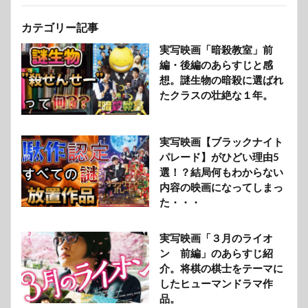
カテゴリー記事
実写映画「暗殺教室」前
編・後編のあらすじと感
想。謎生物の暗殺に選ばれ
たクラスの壮絶な１年。
実写映画【ブラックナイト
パレード】がひどい理由5
選！？結局何もわからない
内容の映画になってしまっ
た・・・
実写映画「３月のライオ
ン 前編」のあらすじ紹
介。将棋の棋士をテーマに
したヒューマンドラマ作
品。