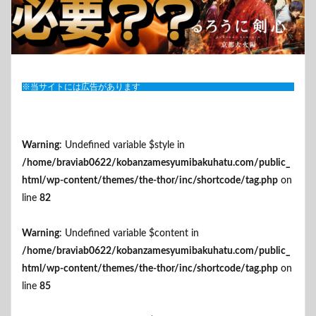
※当サイトには広告があります
Warning
: Undefined variable $style in
/home/braviab0622/kobanzamesyumibakuhatu.com/public_
html/wp-content/themes/the-thor/inc/shortcode/tag.php
on
line
82
Warning
: Undefined variable $content in
/home/braviab0622/kobanzamesyumibakuhatu.com/public_
html/wp-content/themes/the-thor/inc/shortcode/tag.php
on
line
85