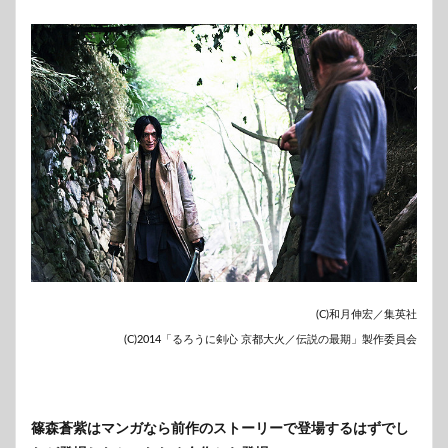
(C)和月伸宏／集英社
(C)2014「るろうに剣心 京都大火／伝説の最期」製作委員会
篠森蒼紫はマンガなら前作のストーリーで登場するはずでし