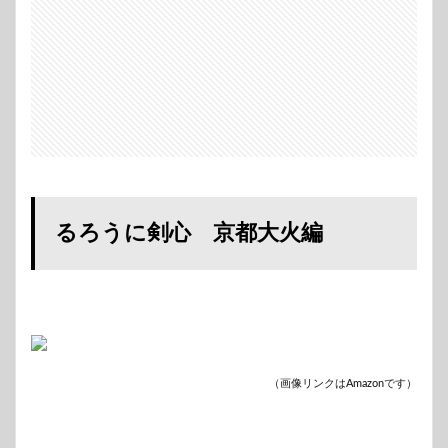
蒼紫
がた
だの
チン
ピラ
で登
場
3
志々
雄真
実の
影武
るろうに剣心 京都大火編
者演
出
4
十本
刀で
活躍
した
のは
（画像リンクはAmazonです）
３名
だけ
5