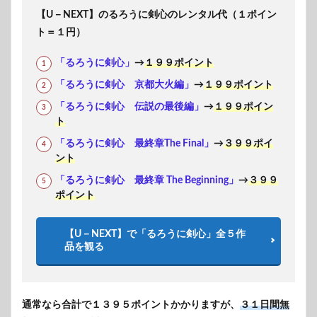
【U－NEXT】のるろうに剣心のレンタル代（１ポイン
ト＝１円）
「るろうに剣心」
→
１９９ポイント
「るろうに剣心 京都大火編」
→
１９９ポイント
「るろうに剣心 伝説の最後編」
→
１９９ポイン
ト
「るろうに剣心 最終章The Final」
→
３９９ポイ
ント
「るろうに剣心 最終章 The Beginning」
→
３９９
ポイント
【U－NEXT】で「るろうに剣心」全５作
品を観る
通常なら合計で１３９５ポイントかかりますが、
３１日間無