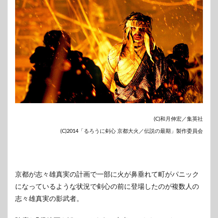
(C)和月伸宏／集英社
(C)2014「るろうに剣心 京都大火／伝説の最期」製作委員会
京都が志々雄真実の計画で一部に火が鼻垂れて町がパニック
になっているような状況で剣心の前に登場したのが複数人の
志々雄真実の影武者。