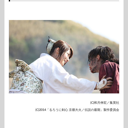
(C)和月伸宏／集英社
(C)2014「るろうに剣心 京都大火／伝説の最期」製作委員会