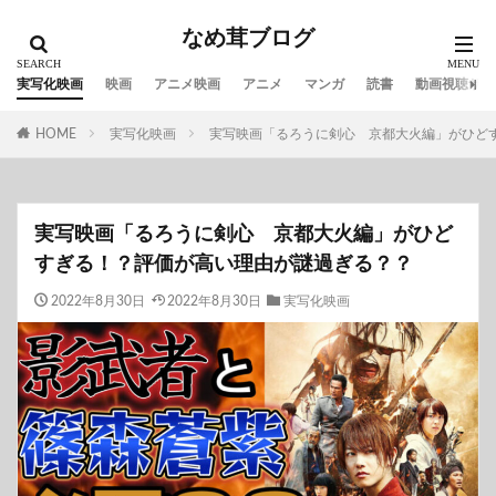
なめ茸ブログ
実写化映画
映画
アニメ映画
アニメ
マンガ
読書
動画視聴サイ
HOME
実写化映画
実写映画「るろうに剣心 京都大火編」がひど
実写映画「るろうに剣心 京都大火編」がひど
すぎる！？評価が高い理由が謎過ぎる？？
2022年8月30日
2022年8月30日
実写化映画