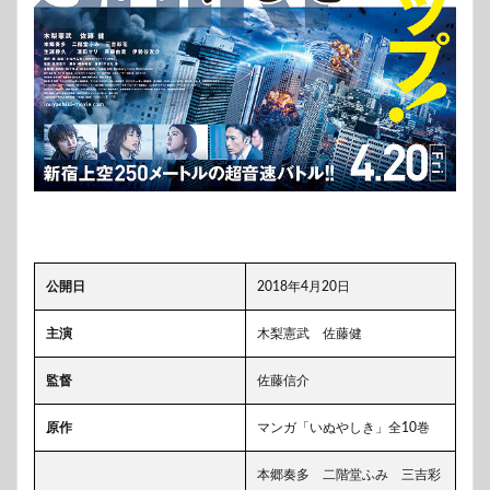
公開日
2018年4月20日
主演
木梨憲武 佐藤健
監督
佐藤信介
原作
マンガ「いぬやしき」全10巻
本郷奏多 二階堂ふみ 三吉彩