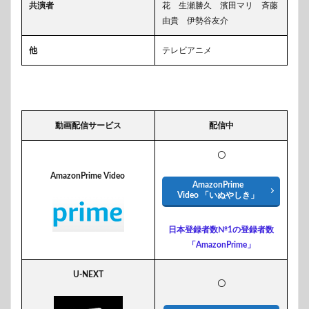
共演者
花 生瀬勝久 濱田マリ 斉藤
由貴 伊勢谷友介
他
テレビアニメ
動画配信サービス
配信中
〇
AmazonPrime Video
AmazonPrime
Video 「いぬやしき」
日本登録者数№1の登録者数
「AmazonPrime」
U-NEXT
〇