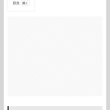
目次
1
いぬ
やし
き
2
登場
人物
3
あら
すじ
4
みど
ころ
5
感想
6
最
後に：消
化不良だ
な・・・