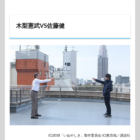
木梨憲武VS佐藤健
(C)2018「いぬやしき」製作委員会 (C)奥浩哉／講談社