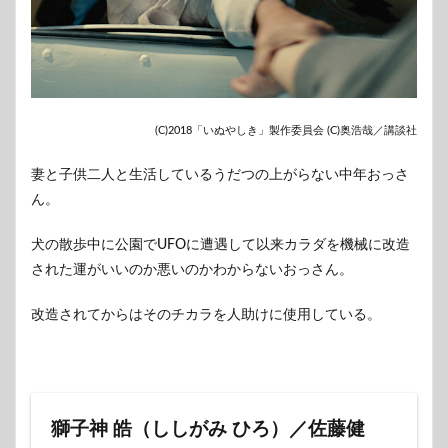
(C)2018「いぬやしき」製作委員会 (C)奥浩哉／講談社
妻と子供二人と生活しているうだつの上がらない中年おっさ
ん。
犬の散歩中に公園でUFOに遭遇して以来カラダを機械に改造
された運がいいのか悪いのかわからないおっさん。
改造されてからはそのチカラを人助けに使用している。
獅子神 皓（ししがみ ひろ）／佐藤健