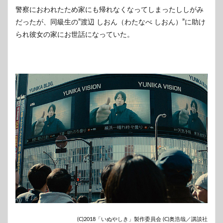
警察におわれたため家にも帰れなくなってしまったししがみ
だったが、同級生の”渡辺 しおん（わたなべ しおん）”に助け
られ彼女の家にお世話になっていた。
(C)2018「いぬやしき」製作委員会 (C)奥浩哉／講談社