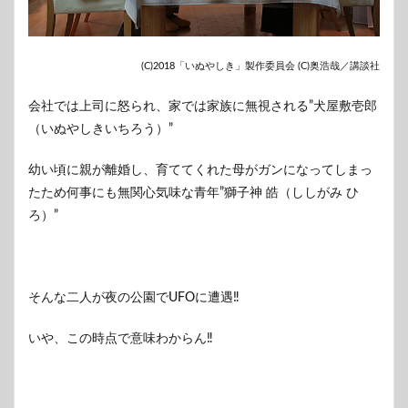
(C)2018「いぬやしき」製作委員会 (C)奥浩哉／講談社
会社では上司に怒られ、家では家族に無視される”犬屋敷壱郎
（いぬやしきいちろう）”
幼い頃に親が離婚し、育ててくれた母がガンになってしまっ
たため何事にも無関心気味な青年”獅子神 皓（ししがみ ひ
ろ）”
そんな二人が夜の公園でUFOに遭遇‼
いや、この時点で意味わからん‼