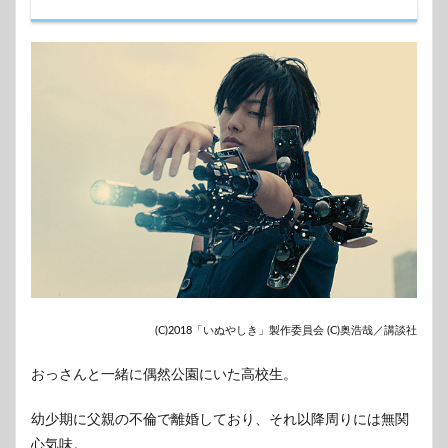
(C)2018「いぬやしき」製作委員会 (C)奥浩哉／講談社
おっさんと一緒に偶然公園にいた高校生。
幼少期に父親の不倫で離婚しており、それ以降周りには無関
心気味。