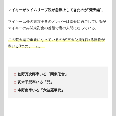
マイキーがタイムリープ説が急浮上してきたのが”梵天編”。
マイキー以外の東京卍會のメンバーは幸せに過ごしているが
マイキーのみ関東卍會の首領で裏の人間になっている。
この梵天編で重要になっているのが”三天”と呼ばれる怪物が
率いる3つのチーム。
佐野万次郎率いる「関東卍會」
瓦木千咒率いる「咒」
寺野南率いる「六波羅単代」