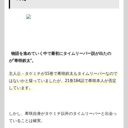
の三天
が絡ん
でいる
可能性
は？？
5
まと
め
5.1
物語を進めていく中で最初にタイムリーパー説が出たの
リベ
が”希咲鉄太”。
ンジ
ャー
主人公・タケミチが15巻で希咲鉄太もタイムリーパーなので
ズの
意味
はないかと疑っていましたが、21巻184話で希咲本人が否定
しています。
6
佐野
万次
郎タ
イム
しかし、希咲自身がタケミチ以外のタイムリーパーと出会っ
リー
パー
ていることは確実。
説