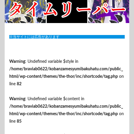
※当サイトには広告があります
Warning
: Undefined variable $style in
/home/braviab0622/kobanzamesyumibakuhatu.com/public_
html/wp-content/themes/the-thor/inc/shortcode/tag.php
on
line
82
Warning
: Undefined variable $content in
/home/braviab0622/kobanzamesyumibakuhatu.com/public_
html/wp-content/themes/the-thor/inc/shortcode/tag.php
on
line
85