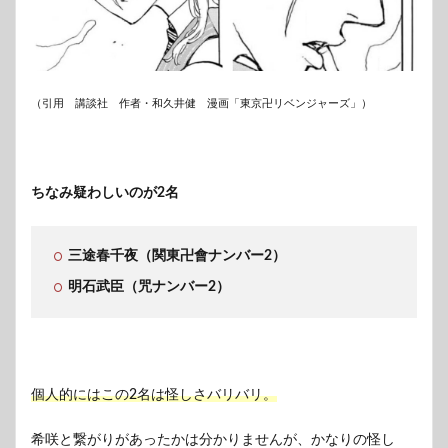
（引用 講談社 作者・和久井健 漫画「東京卍リベンジャーズ」）
ちなみ疑わしいのが2名
三途春千夜（関東卍會ナンバー2）
明石武臣（咒ナンバー2）
個人的にはこの2名は怪しさバリバリ。
希咲と繋がりがあったかは分かりませんが、かなりの怪し