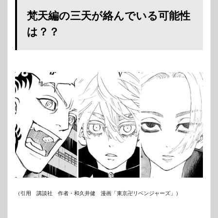
梵天編の三天が絡んでいる可能性
は？？
（引用 講談社 作者・和久井健 漫画「東京卍リベンジャーズ」）