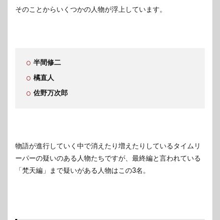
そのことからいくつかの人物が浮上しています。
7
梵天編
の三天
が絡ん
でいる
可能性
半間修二
は？？
橘直人
8
まと
佐野万次郎
め
物語が進行していく中で消えたり増えたりしているタイムリ
ーパーの疑いのある人物たちですが、最終編と言われている
「梵天編」まで疑いがある人物はこの3名。