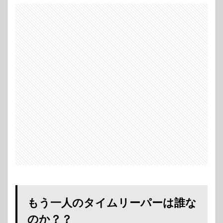
人のタ
イムリ
ーパー
は誰な
の
か？？
2
半間
修二
タイ
ムリ
ーパ
ー説
3
橘直
人タ
イム
リー
パー
説
もう一人のタイムリーパーは誰な
4
のか？？
梵天編